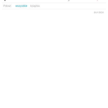
Pokaż:
wszystkie
książka
BUY.BOX