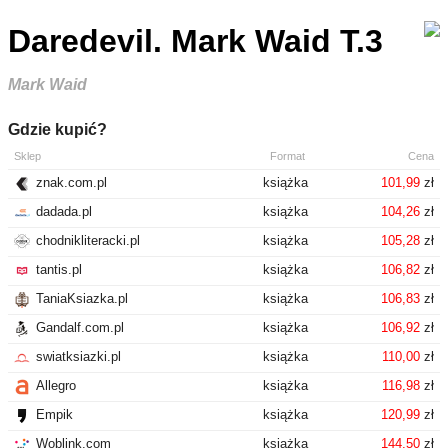
Daredevil. Mark Waid T.3
Mark Waid
Gdzie kupić?
Sklep
Format
Cena
znak.com.pl
książka
101,99
zł
dadada.pl
książka
104,26
zł
chodnikliteracki.pl
książka
105,28
zł
tantis.pl
książka
106,82
zł
TaniaKsiazka.pl
książka
106,83
zł
Gandalf.com.pl
książka
106,92
zł
swiatksiazki.pl
książka
110,00
zł
Allegro
książka
116,98
zł
Empik
książka
120,99
zł
Woblink.com
książka
144,50
zł