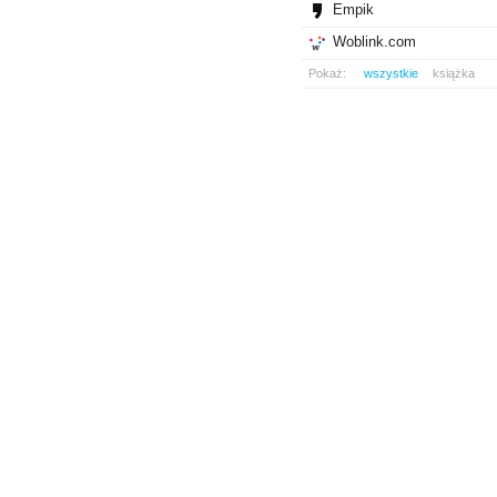
Empik
Woblink.com
Pokaż:
wszystkie
książka