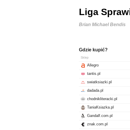
Liga Spraw
Brian Michael Bendis
Gdzie kupić?
Sklep
Allegro
tantis.pl
swiatksiazki.pl
dadada.pl
chodnikliteracki.pl
TaniaKsiazka.pl
Gandalf.com.pl
znak.com.pl