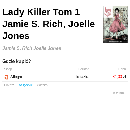
Lady Killer Tom 1
Jamie S. Rich, Joelle
Jones
Jamie S. Rich Joelle Jones
Gdzie kupić?
Sklep
Format
Cena
Allegro
książka
34,00
zł
Pokaż:
wszystkie
książka
BUY.BOX