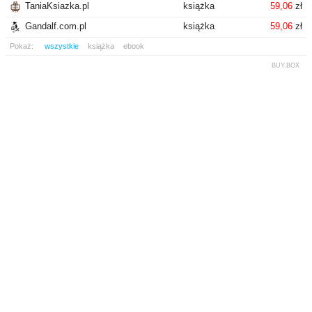
TaniaKsiazka.pl
książka
59,06
zł
Gandalf.com.pl
książka
59,06
zł
Pokaż:
wszystkie
książka
ebook
BUY.BOX