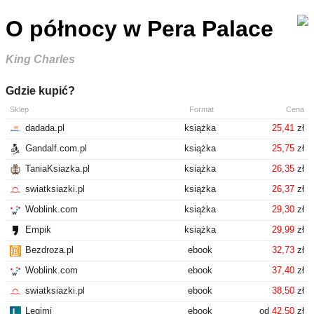
O północy w Pera Palace
King Charles
Gdzie kupić?
Sklep
Format
Cena
dadada.pl
książka
25,41
zł
Gandalf.com.pl
książka
25,75
zł
TaniaKsiazka.pl
książka
26,35
zł
swiatksiazki.pl
książka
26,37
zł
Woblink.com
książka
29,30
zł
Empik
książka
29,99
zł
Bezdroza.pl
ebook
32,73
zł
Woblink.com
ebook
37,40
zł
swiatksiazki.pl
ebook
38,50
zł
Legimi
ebook
od
42,50
zł