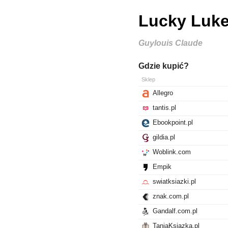
Lucky Luke
Guylouis Claude
Gdzie kupić?
Sklep
Allegro
tantis.pl
Ebookpoint.pl
gildia.pl
Woblink.com
Empik
swiatksiazki.pl
znak.com.pl
Gandalf.com.pl
TaniaKsiazka.pl