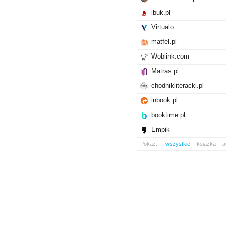
ibuk.pl
Virtualo
matfel.pl
Woblink.com
Matras.pl
chodnikliteracki.pl
inbook.pl
booktime.pl
Empik
Pokaż:
wszystkie
książka
a