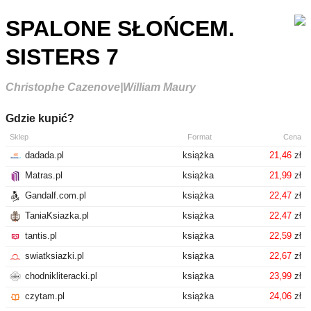
SPALONE SŁOŃCEM.
SISTERS 7
Christophe Cazenove|William Maury
Gdzie kupić?
Sklep
Format
Cena
dadada.pl
książka
21,46
zł
Matras.pl
książka
21,99
zł
Gandalf.com.pl
książka
22,47
zł
TaniaKsiazka.pl
książka
22,47
zł
tantis.pl
książka
22,59
zł
swiatksiazki.pl
książka
22,67
zł
chodnikliteracki.pl
książka
23,99
zł
czytam.pl
książka
24,06
zł