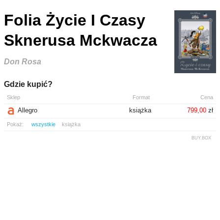
Folia Życie I Czasy
Sknerusa Mckwacza
Don Rosa
Gdzie kupić?
Sklep
Format
Cena
Allegro
książka
799,00
zł
Pokaż:
wszystkie
książka
BUY.BOX