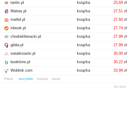
tantis.pl
książka
25,69
zł
Matras.pl
książka
27,51
zł
matfel.pl
książka
27,60
zł
inbook.pl
książka
27,74
zł
chodnikliteracki.pl
książka
27,99
zł
gildia.pl
książka
27,99
zł
swiatksiazki.pl
książka
30,00
zł
booktime.pl
książka
30,22
zł
Woblink.com
książka
33,99
zł
Pokaż:
wszystkie
książka
ebook
BUY.BOX