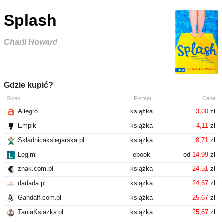
Splash
Charli Howard
Gdzie kupić?
Sklep
Format
Cena
Allegro
książka
3,60
zł
Empik
książka
4,11
zł
Skladnicaksiegarska.pl
książka
8,71
zł
Legimi
ebook
od
14,99
zł
znak.com.pl
książka
24,51
zł
dadada.pl
książka
24,67
zł
Gandalf.com.pl
książka
25,67
zł
TaniaKsiazka.pl
książka
25,67
zł