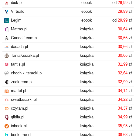
ibuk.pl
ebook
od
29,99
zł
Virtualo
ebook
29,99
zł
Legimi
ebook
od
29,99
zł
Matras.pl
książka
30,64
zł
Gandalf.com.pl
książka
30,65
zł
dadada.pl
książka
30,66
zł
TaniaKsiazka.pl
książka
30,66
zł
tantis.pl
książka
31,99
zł
chodnikliteracki.pl
książka
32,64
zł
znak.com.pl
książka
32,99
zł
matfel.pl
książka
34,14
zł
swiatksiazki.pl
książka
34,22
zł
czytam.pl
książka
34,37
zł
gildia.pl
książka
34,99
zł
inbook.pl
książka
35,93
zł
booktime.pl
książka
38,63
zł