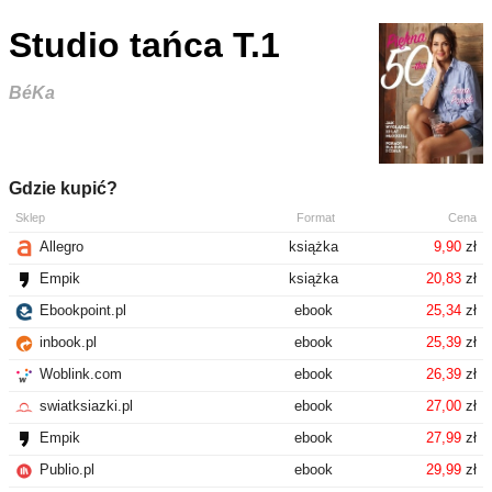
Studio tańca T.1
BéKa
Gdzie kupić?
Sklep
Format
Cena
Allegro
książka
9,90
zł
Empik
książka
20,83
zł
Ebookpoint.pl
ebook
25,34
zł
inbook.pl
ebook
25,39
zł
Woblink.com
ebook
26,39
zł
swiatksiazki.pl
ebook
27,00
zł
Empik
ebook
27,99
zł
Publio.pl
ebook
29,99
zł