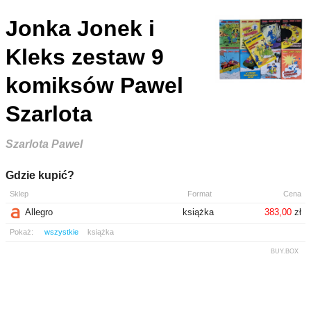
Jonka Jonek i
Kleks zestaw 9
komiksów Pawel
Szarlota
Szarlota Pawel
Gdzie kupić?
Sklep
Format
Cena
Allegro
książka
383,00
zł
Pokaż:
wszystkie
książka
BUY.BOX