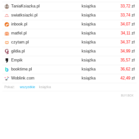
TaniaKsiazka.pl
książka
33,72
zł
swiatksiazki.pl
książka
33,74
zł
inbook.pl
książka
34,07
zł
matfel.pl
książka
34,11
zł
czytam.pl
książka
34,37
zł
gildia.pl
książka
34,99
zł
Empik
książka
35,57
zł
booktime.pl
książka
36,62
zł
Woblink.com
książka
42,49
zł
Pokaż:
wszystkie
książka
BUY.BOX