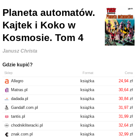
Planeta automatów.
Kajtek i Koko w
Kosmosie. Tom 4
Janusz Christa
Gdzie kupić?
Sklep
Format
Cena
Allegro
książka
24,94
zł
Matras.pl
książka
30,64
zł
dadada.pl
książka
30,84
zł
Gandalf.com.pl
książka
31,97
zł
tantis.pl
książka
31,99
zł
chodnikliteracki.pl
książka
32,64
zł
znak.com.pl
książka
32,99
zł