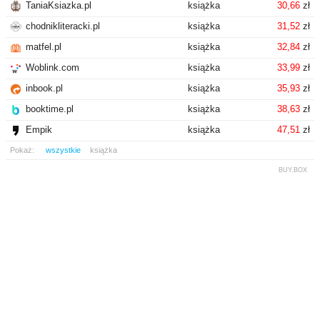
TaniaKsiazka.pl
książka
30,66
zł
chodnikliteracki.pl
książka
31,52
zł
matfel.pl
książka
32,84
zł
Woblink.com
książka
33,99
zł
inbook.pl
książka
35,93
zł
booktime.pl
książka
38,63
zł
Empik
książka
47,51
zł
Pokaż:
wszystkie
książka
BUY.BOX