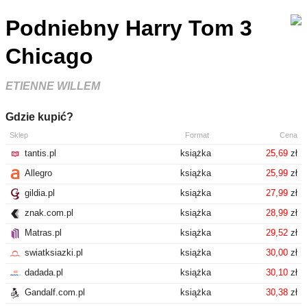
Podniebny Harry Tom 3
Chicago
ETIENNE WILLEM
Gdzie kupić?
Sklep
Format
Cena
tantis.pl
książka
25,69
zł
Allegro
książka
25,99
zł
gildia.pl
książka
27,99
zł
znak.com.pl
książka
28,99
zł
Matras.pl
książka
29,52
zł
swiatksiazki.pl
książka
30,00
zł
dadada.pl
książka
30,10
zł
Gandalf.com.pl
książka
30,38
zł