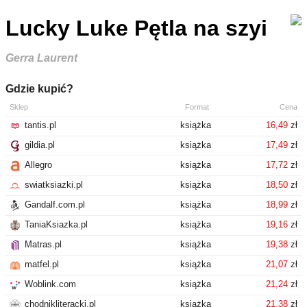
Lucky Luke Pętla na szyi
Gerra Laurent
Gdzie kupić?
Sklep
Format
Cena
tantis.pl
książka
16,49
zł
gildia.pl
książka
17,49
zł
Allegro
książka
17,72
zł
swiatksiazki.pl
książka
18,50
zł
Gandalf.com.pl
książka
18,99
zł
TaniaKsiazka.pl
książka
19,16
zł
Matras.pl
książka
19,38
zł
matfel.pl
książka
21,07
zł
Woblink.com
książka
21,24
zł
chodnikliteracki.pl
książka
21,38
zł