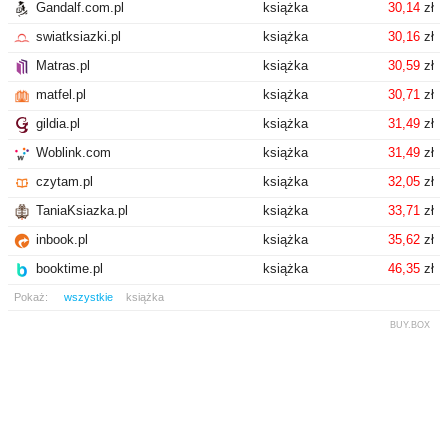
Gandalf.com.pl
książka
30,14
zł
swiatksiazki.pl
książka
30,16
zł
Matras.pl
książka
30,59
zł
matfel.pl
książka
30,71
zł
gildia.pl
książka
31,49
zł
Woblink.com
książka
31,49
zł
czytam.pl
książka
32,05
zł
TaniaKsiazka.pl
książka
33,71
zł
inbook.pl
książka
35,62
zł
booktime.pl
książka
46,35
zł
Pokaż:
wszystkie
książka
BUY.BOX