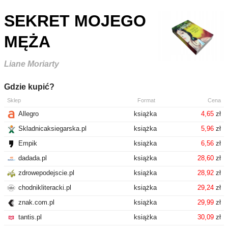
SEKRET MOJEGO
MĘŻA
Liane Moriarty
Gdzie kupić?
Sklep
Format
Cena
Allegro
książka
4,65
zł
Skladnicaksiegarska.pl
książka
5,96
zł
Empik
książka
6,56
zł
dadada.pl
książka
28,60
zł
zdrowepodejscie.pl
książka
28,92
zł
chodnikliteracki.pl
książka
29,24
zł
znak.com.pl
książka
29,99
zł
tantis.pl
książka
30,09
zł