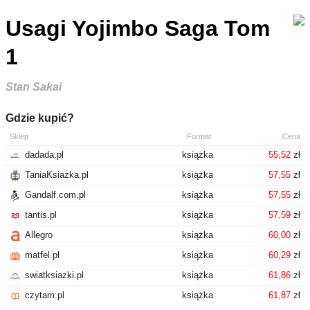
Usagi Yojimbo Saga Tom
1
Stan Sakai
Gdzie kupić?
Sklep
Format
Cena
dadada.pl
książka
55,52
zł
TaniaKsiazka.pl
książka
57,55
zł
Gandalf.com.pl
książka
57,55
zł
tantis.pl
książka
57,59
zł
Allegro
książka
60,00
zł
matfel.pl
książka
60,29
zł
swiatksiazki.pl
książka
61,86
zł
czytam.pl
książka
61,87
zł