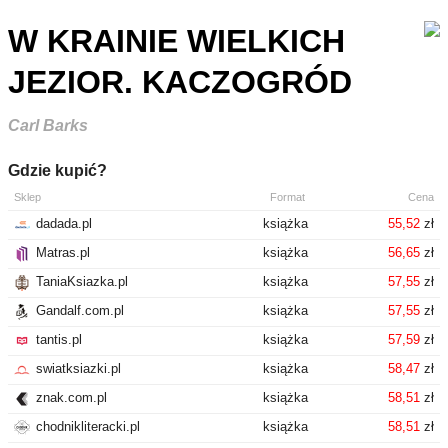
W KRAINIE WIELKICH
JEZIOR. KACZOGRÓD
Carl Barks
Gdzie kupić?
Sklep
Format
Cena
dadada.pl
książka
55,52
zł
Matras.pl
książka
56,65
zł
TaniaKsiazka.pl
książka
57,55
zł
Gandalf.com.pl
książka
57,55
zł
tantis.pl
książka
57,59
zł
swiatksiazki.pl
książka
58,47
zł
znak.com.pl
książka
58,51
zł
chodnikliteracki.pl
książka
58,51
zł