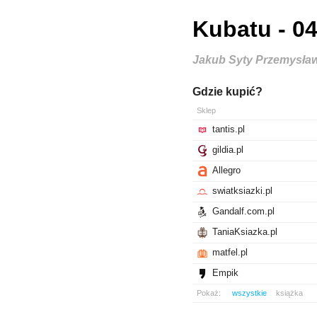
Kubatu - 04 
Jakub Syty Przemysła
Gdzie kupić?
Sklep
tantis.pl
gildia.pl
Allegro
swiatksiazki.pl
Gandalf.com.pl
TaniaKsiazka.pl
matfel.pl
Empik
Pokaż:
wszystkie
książka