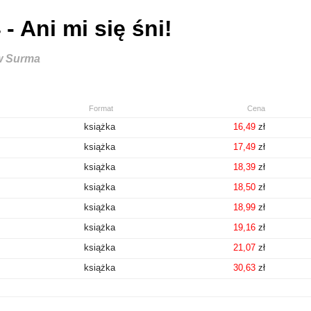
- Ani mi się śni!
w Surma
Format
Cena
książka
16,49
zł
książka
17,49
zł
książka
18,39
zł
książka
18,50
zł
książka
18,99
zł
książka
19,16
zł
książka
21,07
zł
książka
30,63
zł