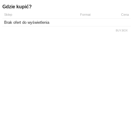
Gdzie kupić?
Sklep
Format
Cena
Brak ofert do wyświetlenia
BUY.BOX