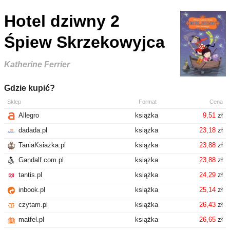
Hotel dziwny 2
Śpiew Skrzekowyjca
Katherine Ferrier
Gdzie kupić?
Sklep
Format
Cena
Allegro
książka
9,51
zł
dadada.pl
książka
23,18
zł
TaniaKsiazka.pl
książka
23,88
zł
Gandalf.com.pl
książka
23,88
zł
tantis.pl
książka
24,29
zł
inbook.pl
książka
25,14
zł
czytam.pl
książka
26,43
zł
matfel.pl
książka
26,65
zł