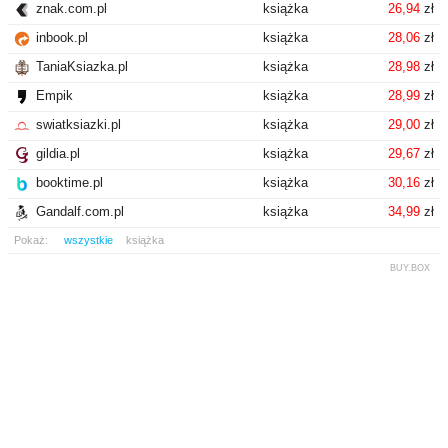
znak.com.pl
książka
26,94
zł
inbook.pl
książka
28,06
zł
TaniaKsiazka.pl
książka
28,98
zł
Empik
książka
28,99
zł
swiatksiazki.pl
książka
29,00
zł
gildia.pl
książka
29,67
zł
booktime.pl
książka
30,16
zł
Gandalf.com.pl
książka
34,99
zł
Pokaż:
wszystkie
książka
BUY.BOX