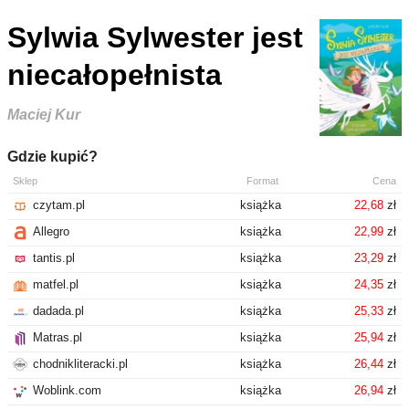
Sylwia Sylwester jest
niecałopełnista
Maciej Kur
Gdzie kupić?
Sklep
Format
Cena
czytam.pl
książka
22,68
zł
Allegro
książka
22,99
zł
tantis.pl
książka
23,29
zł
matfel.pl
książka
24,35
zł
dadada.pl
książka
25,33
zł
Matras.pl
książka
25,94
zł
chodnikliteracki.pl
książka
26,44
zł
Woblink.com
książka
26,94
zł