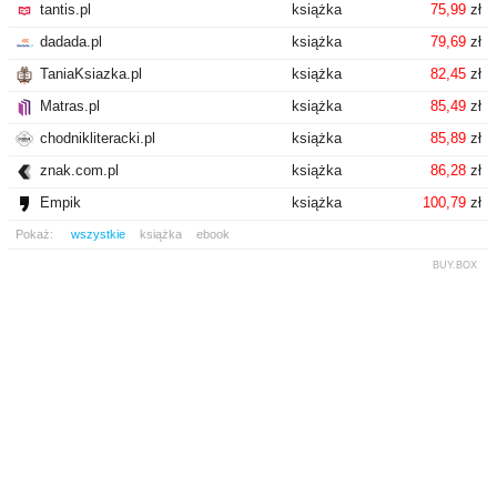
tantis.pl
książka
75,99
zł
dadada.pl
książka
79,69
zł
TaniaKsiazka.pl
książka
82,45
zł
Matras.pl
książka
85,49
zł
chodnikliteracki.pl
książka
85,89
zł
znak.com.pl
książka
86,28
zł
Empik
książka
100,79
zł
Pokaż:
wszystkie
książka
ebook
BUY.BOX