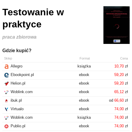
Testowanie w
praktyce
praca zbiorowa
Gdzie kupić?
Sklep
Format
Cena
Allegro
książka
10,70
zł
Ebookpoint.pl
ebook
59,20
zł
Helion.pl
ebook
59,20
zł
Woblink.com
ebook
65,12
zł
ibuk.pl
ebook
od
66,60
zł
Virtualo
ebook
74,00
zł
Woblink.com
książka
74,00
zł
Publio.pl
ebook
74,00
zł