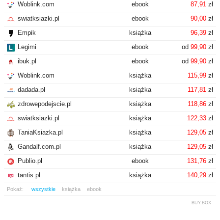
Woblink.com
ebook
87,91
zł
swiatksiazki.pl
ebook
90,00
zł
Empik
książka
96,39
zł
Legimi
ebook
od
99,90
zł
ibuk.pl
ebook
od
99,90
zł
Woblink.com
książka
115,99
zł
dadada.pl
książka
117,81
zł
zdrowepodejscie.pl
książka
118,86
zł
swiatksiazki.pl
książka
122,33
zł
TaniaKsiazka.pl
książka
129,05
zł
Gandalf.com.pl
książka
129,05
zł
Publio.pl
ebook
131,76
zł
tantis.pl
książka
140,29
zł
Pokaż:
wszystkie
książka
ebook
BUY.BOX