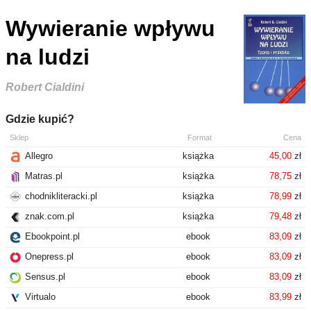
Wywieranie wpływu
na ludzi
Robert Cialdini
Gdzie kupić?
Sklep
Format
Cena
Allegro
książka
45,00
zł
Matras.pl
książka
78,75
zł
chodnikliteracki.pl
książka
78,99
zł
znak.com.pl
książka
79,48
zł
Ebookpoint.pl
ebook
83,09
zł
Onepress.pl
ebook
83,09
zł
Sensus.pl
ebook
83,09
zł
Virtualo
ebook
83,99
zł