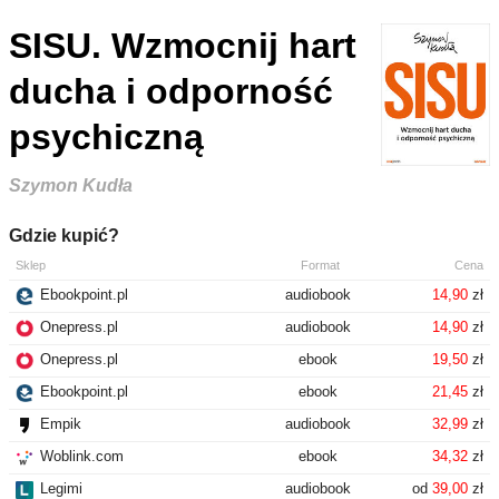
SISU. Wzmocnij hart
ducha i odporność
psychiczną
Szymon Kudła
Gdzie kupić?
Sklep
Format
Cena
Ebookpoint.pl
audiobook
14,90
zł
Onepress.pl
audiobook
14,90
zł
Onepress.pl
ebook
19,50
zł
Ebookpoint.pl
ebook
21,45
zł
Empik
audiobook
32,99
zł
Woblink.com
ebook
34,32
zł
Legimi
audiobook
od
39,00
zł