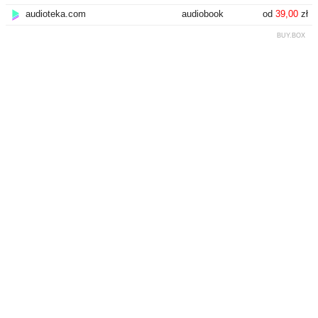
audioteka.com
audiobook
od
39,00
zł
BUY.BOX