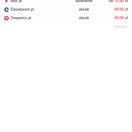
ibuk.pl
audiobook
od
31,90
zł
Ebookpoint.pl
ebook
49,00
zł
Onepress.pl
ebook
49,00
zł
BUY.BOX