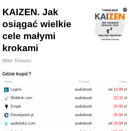
KAIZEN. Jak
osiągać wielkie
cele małymi
krokami
Miler Tomasz
Gdzie kupić?
Sklep
Format
Cena
Legimi
audiobook
od
14,99
zł
Woblink.com
audiobook
23,32
zł
Empik
audiobook
24,49
zł
Ebookpoint.pl
audiobook
26,48
zł
audioteka.com
audiobook
od
29,99
zł