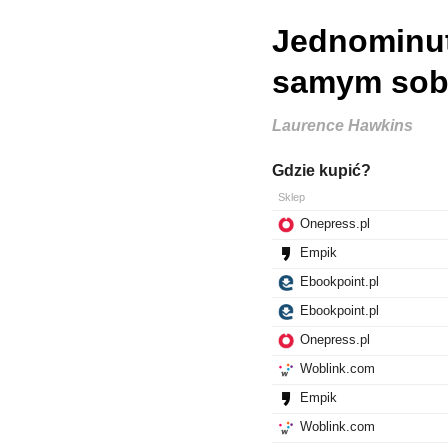
Jednominut
samym sob
Laurence Hawkins
Gdzie kupić?
Sklep
Onepress.pl
Empik
Ebookpoint.pl
Ebookpoint.pl
Onepress.pl
Woblink.com
Empik
Woblink.com