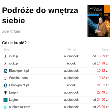
Podróże do wnętrza
siebie
Joe Vitale
Gdzie kupić?
Sklep
Format
Cena
ibuk.pl
audiobook
od
13,69
zł
ibuk.pl
ebook
od
14,79
zł
Ebookpoint.pl
audiobook
19,32
zł
Woblink.com
audiobook
19,42
zł
Ebookpoint.pl
ebook
21,51
zł
Empik
audiobook
22,49
zł
Legimi
audiobook
od
24,90
zł
audioteka.com
audiobook
od
25,99
zł