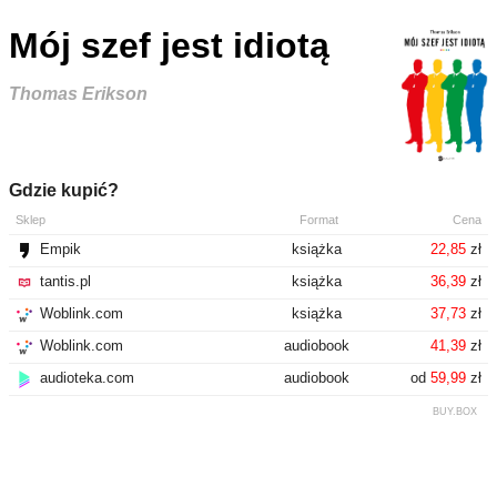
Mój szef jest idiotą
Thomas Erikson
Gdzie kupić?
Sklep
Format
Cena
Empik
książka
22,85
zł
tantis.pl
książka
36,39
zł
Woblink.com
książka
37,73
zł
Woblink.com
audiobook
41,39
zł
audioteka.com
audiobook
od
59,99
zł
BUY.BOX