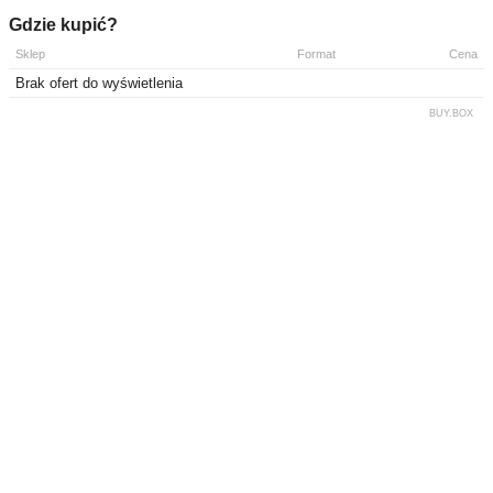
Gdzie kupić?
Sklep
Format
Cena
Brak ofert do wyświetlenia
BUY.BOX