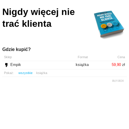
Nigdy więcej nie
trać klienta
Gdzie kupić?
Sklep
Format
Cena
Empik
książka
59,90
zł
Pokaż:
wszystkie
książka
BUY.BOX